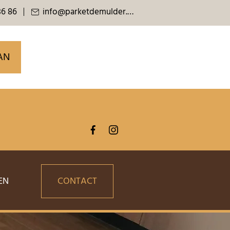
36 86
info@parketdemulder.be
AN
EN
CONTACT