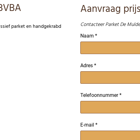
 BVBA
Aanvraag prijs
Contacteer Parket De Mulde
ssief parket en handgekrabd
Naam
Adres
Telefoonnummer
E-mail